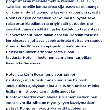
pohjoismaisia makuelämyksiä kansainväliselläkin
twistillä. Hotellin katutasossa sijaitseva Nook Lounge
on kuin viihtyisä olohuone keskellä kaupungin sykettä.
Nook Loungen cocktailien valikoimasta löydät sekä
rakastetut klassikot että originaalit uutuudet. Bar
snacksit pieneen nälkään ja herkutteluun täydentävät
illanviettonautinnon takan ääressä. Hotellin toisessa
kerroksessa sijaitseva Lappiravintola Gaissa on saanut
Chaîne des Rôtisseurs -järjestön myöntämän
Rôtisseurs-kilven erinomaisesta ruoan
laadusta. Hotellin jouluinen aamiainen tarjoillaan
Ravintola Gaissassa.
Hotellista käsin Rovaniemen parhaimpiin
nähtävyyksiin tutustuminen onnistuu helposti.
Joulupukin Pajakylään ajaa alle 15 minuutissa, minkä
lisäksi niin shoppailumahdollisuudet kuin
luontokohteetkin ovat lähellä. Rovaniemen ikoninen
Jätkänkynttilä-silta on myös lyhyen kävelymatkan
päässä. Pohjoisen eksotiikka vetää puoleensa