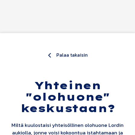
Siirry sisältöön
Palaa takaisin
Yhteinen
"olohuone"
keskustaan?
Miltä kuulostaisi yhteisöllinen olohuone Lordin
aukiolla, jonne voisi kokoontua istahtamaan ja