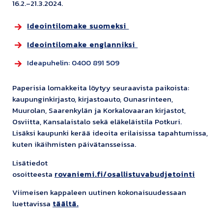
16.2.–21.3.2024.
Ideointilomake suomeksi
Ideointilomake englanniksi
Ideapuhelin: 0400 891 509
Paperisia lomakkeita löytyy seuraavista paikoista:
kaupunginkirjasto, kirjastoauto, Ounasrinteen,
Muurolan, Saarenkylän ja Korkalovaaran kirjastot,
Osviitta, Kansalaistalo sekä eläkeläistila Potkuri.
Lisäksi kaupunki kerää ideoita erilaisissa tapahtumissa,
kuten ikäihmisten päivätansseissa.
Lisätiedot
osoitteesta
rovaniemi.fi/osallistuvabudjetointi
Viimeisen kappaleen uutinen kokonaisuudessaan
luettavissa
täältä.