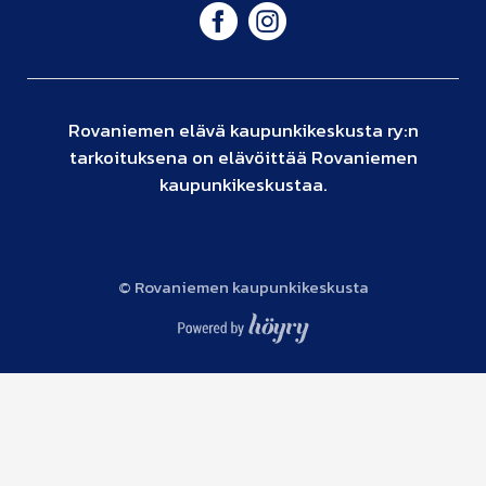
Rovaniemen elävä kaupunkikeskusta ry:n
tarkoituksena on elävöittää Rovaniemen
kaupunkikeskustaa.
© Rovaniemen kaupunkikeskusta
Digi- ja mainostoimisto Höyry Rovaniemi ja Oulu