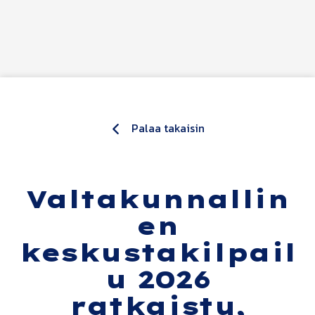
Siirry sisältöön
Palaa takaisin
Valtakunnallin
en
keskustakilpail
u 2026
ratkaistu,