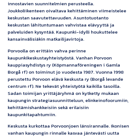
innostavien suunnitelmien perusteella.
Joukkoliikenteen oivaltava kehittäminen viimeistelee
keskustan saavutettavuuden. Asuntotuotanto
keskustan lähituntumaan vahvistaa elävyyttä ja
palveluiden kysyntää. Kaupunki-idylli houkuttelee
kansainvälisiäkin matkailijavirtoja.
Porvoolla on erittäin vahva perinne
kaupunkikeskustayhteistyöstä. Vanhan Porvoon
kauppiasyhdistys ry (Köpmannaföreningen i Gamla
Borgå rf) on toiminut jo vuodesta 1987. Vuonna 1998
perustettu Porvoon elävä keskusta ry (Borgå levande
centrum rf). Ne tekevät yhteistyötä kaikilla tasoilla.
Sadan toimijan yrittäjäryhmä on kytketty mukaan
kaupungin strategiasuunnitteluun, elinkeinofoorumiin,
kehittämishankkeisiin sekä erilaisiin
kaupunkitapahtumiin.
Keskusta kurkottaa Porvoonjoen länsirannalle. Ikonisen
vanhan kaupungin rinnalle kasvaa jäntevästi uutta