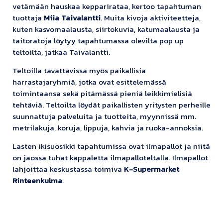
vetämään hauskaa kepparirataa, kertoo tapahtuman
tuottaja
Miia Taivalantti
. Muita kivoja aktiviteetteja,
kuten kasvomaalausta, siirtokuvia, katumaalausta ja
taitoratoja löytyy tapahtumassa olevilta pop up
teltoilta, jatkaa Taivalantti.
Teltoilla tavattavissa myös paikallisia
harrastajaryhmiä, jotka ovat esittelemässä
toimintaansa sekä pitämässä pieniä leikkimielisiä
tehtäviä. Teltoilta löydät paikallisten yritysten perheille
suunnattuja palveluita ja tuotteita, myynnissä mm.
metrilakuja, koruja, lippuja, kahvia ja ruoka-annoksia.
Lasten ikisuosikki tapahtumissa ovat ilmapallot ja niitä
on jaossa tuhat kappaletta ilmapalloteltalla. Ilmapallot
lahjoittaa keskustassa toimiva
K-Supermarket
Rinteenkulma
.