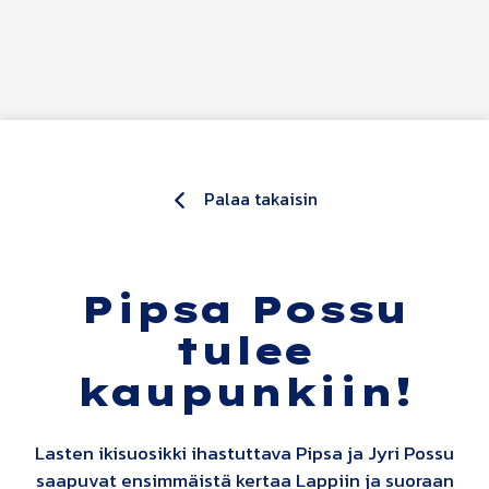
Siirry sisältöön
Palaa takaisin
Pipsa Possu
tulee
kaupunkiin!
Lasten ikisuosikki ihastuttava Pipsa ja Jyri Possu
saapuvat ensimmäistä kertaa Lappiin ja suoraan