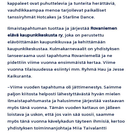
kappaleet ovat puhuttelevia ja tunteita herättäviä,
vauhdikkaampaa menoa tarjoilevat paikalliset
tanssiryhmät Hotcakes ja Starline Dance.
Ilmaistapahtuman tuottaa ja järjestää
Rovaniemen
elävä kaupunkikeskusta ry
, joka on perustettu
elävöittämään kaupunkikuvaa ja kehittämään
kaupunkikeskustaa. Kulmakarnevaalit on yhdistyksen
lanseeraama uusi tapahtuma Rovaniemellä ja ne
pidettiin viime vuonna ensimmäistä kertaa. Viime
vuonna tilaisuudessa esiintyi mm. Ryhmä Hau ja Jesse
Kaikuranta.
-Viime vuoden tapahtuma oli jättimenestys. Saimme
paljon kiitosta helposti lähestyttävästä hyvän mielen
ilmaistapahtumasta ja halusimme järjestää vastaavan
myös tänä vuonna. Tämän vuoden kattaus on jälleen
loistava ja uskon, että jos vain sää suosii, saamme
myös tänä vuonna kävelykadun täyteen ihmisiä, kertoo
yhdistyksen toiminnanjohtaja Miia Taivalantti