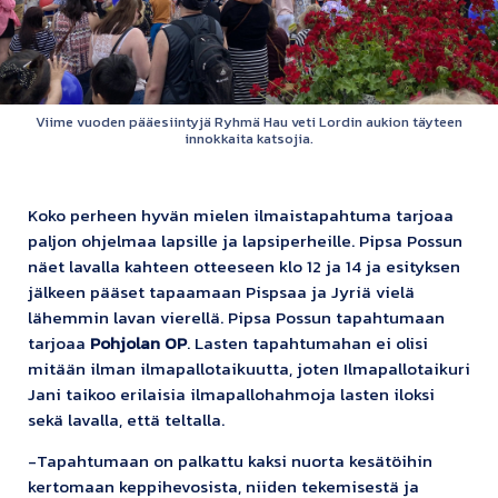
Viime vuoden pääesiintyjä Ryhmä Hau veti Lordin aukion täyteen
innokkaita katsojia.
Koko perheen hyvän mielen ilmaistapahtuma tarjoaa
paljon ohjelmaa lapsille ja lapsiperheille. Pipsa Possun
näet lavalla kahteen otteeseen klo 12 ja 14 ja esityksen
jälkeen pääset tapaamaan Pispsaa ja Jyriä vielä
lähemmin lavan vierellä. Pipsa Possun tapahtumaan
tarjoaa
Pohjolan OP
. Lasten tapahtumahan ei olisi
mitään ilman ilmapallotaikuutta, joten Ilmapallotaikuri
Jani taikoo erilaisia ilmapallohahmoja lasten iloksi
sekä lavalla, että teltalla.
-Tapahtumaan on palkattu kaksi nuorta kesätöihin
kertomaan keppihevosista, niiden tekemisestä ja