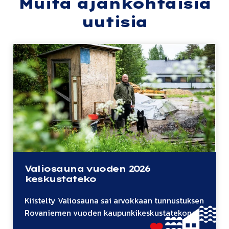
Muita ajankohtaisia
uutisia
Valiosauna vuoden 2026
keskustateko
Kiis­tel­ty Va­lio­sau­na sai ar­vok­kaan tun­nus­tuk­sen
Ro­va­nie­men vuoden kau­pun­ki­kes­kus­ta­te­ko­na:
"Pik­kui­nen koppi on enemmän kuin sau­na­mök­