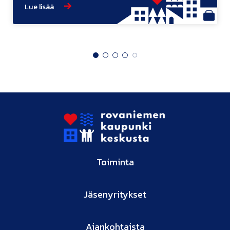
Lue lisää
ke­röi­nen". Valiosauna rakentuu tänäkin vuonna,
tällä kertaa luvan kanssa.
Toiminta
Jäsenyritykset
Ajankohtaista