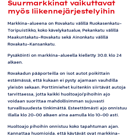
Suurmarkkinat vaikuttavat
myös liikennejärjestelyihin
Markkina-alueena on Rovakatu välillä Ruokasenkatu-
Toripuistikko, koko kävelykatualue, Pekankatu välillä
Maakuntakatu-Rovakatu sekä Ainonkatu välillä
Rovakatu-Kansankatu.
Pysäköinti on markkina-alueella kielletty 30.8. klo 24
alkaen.
Rovakadun pääporteilla on isot autot poikittain
estämässä, että kukaan ei pysty ajamaan vauhdilla
yleisön sekaan. Porttimiehet kuitenkin siirtävät autoja
tarvittaessa, jotta kaikki huoltoajo/pihoihin ajo
voidaan suorittaa mahdollisimman sujuvasti
turvallisuudesta tinkimättä. Esteettömästi ajo onnistuu
illalla klo 20-00 alkaen aina aamulla klo 10-00 asti.
Huoltoajo pihoihin onnistuu koko tapahtuman ajan.
Kannattaa huomioida, että käytävät ovat markkina-