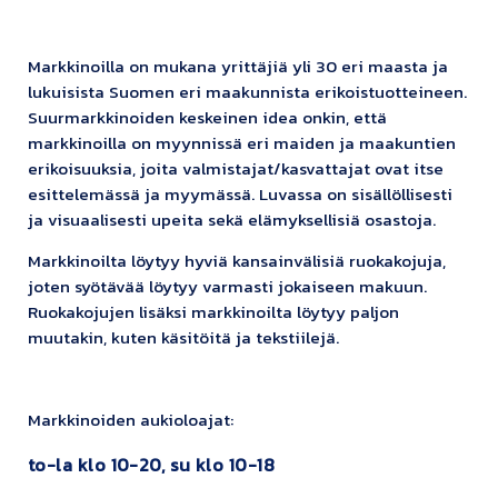
Markkinoilla on mukana yrittäjiä yli 30 eri maasta ja
lukuisista Suomen eri maakunnista erikoistuotteineen.
Suurmarkkinoiden keskeinen idea onkin, että
markkinoilla on myynnissä eri maiden ja maakuntien
erikoisuuksia, joita valmistajat/kasvattajat ovat itse
esittelemässä ja myymässä. Luvassa on sisällöllisesti
ja visuaalisesti upeita sekä elämyksellisiä osastoja.
Markkinoilta löytyy hyviä kansainvälisiä ruokakojuja,
joten syötävää löytyy varmasti jokaiseen makuun.
Ruokakojujen lisäksi markkinoilta löytyy paljon
muutakin, kuten käsitöitä ja tekstiilejä.
Markkinoiden aukioloajat:
to-la klo 10-20, su klo 10-18